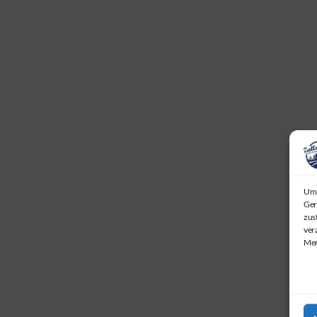
Um 
Ger
zus
ver
Mer