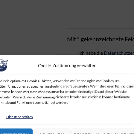
Mit * gekennzeichnete Feld
Ich habe die
Datenschutzer
stimme zu, dass meine Formu
Cookie-Zustimmung verwalten
meines Anliegens gespeichert
B
dir ein optimales Erlebnis zu bieten, verwenden wir Technologien wie Cookies, um
äteinformationen zu speichern und/oder darauf zuzugreifen. Wenn du diesen Technologie
i
timmst, können wir Daten wie das Surfverhalten oder eindeutige IDs auf dieser Website
t
arbeiten. Wenn du deine Zustimmung nicht erteilst oder zurückziehst, können bestimmte
t
kmale und Funktionen beeinträchtigt werden.
e
l
Dienste verwalten
a
s