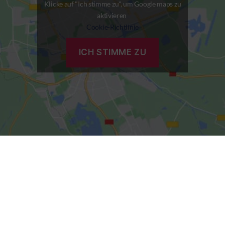
Klicke auf "Ich stimme zu", um Google maps zu
aktivieren
Cookie-Richtlinie
ICH STIMME ZU