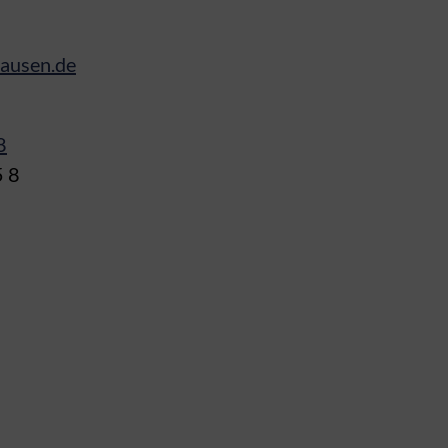
hausen.de
8
5 8