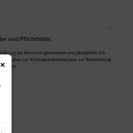
er sind Pflichtfelder
klärung
zur Kenntnis genommen und akzeptiert. Ich
larangaben zur Kontaktaufnahme bzw. zur Bearbeitung
 werden.
n